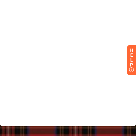
H
E
L
P