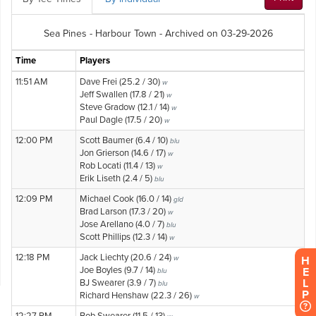
H
E
L
P